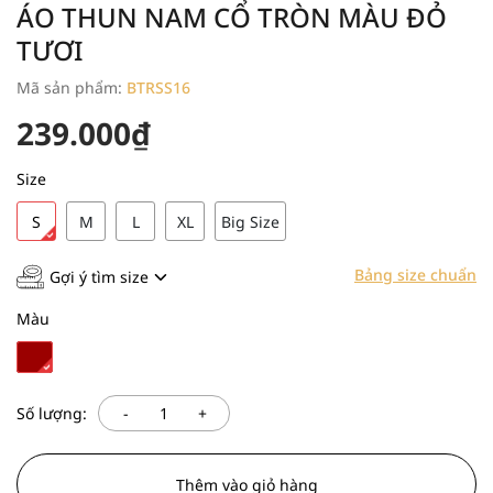
ÁO THUN NAM CỔ TRÒN MÀU ĐỎ
TƯƠI
Mã sản phẩm:
BTRSS16
239.000₫
Size
S
M
L
XL
Big Size
Bảng size chuẩn
Gợi ý tìm size
Màu
-
+
Số lượng:
Thêm vào giỏ hàng