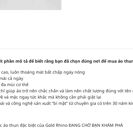
 hết phần mô tả để biết rằng bạn đã chọn đúng nơi để mua áo thu
i cao, luôn thoáng mát bất chấp ngày nóng
 mái cả ngày
 đa mùi cơ thể
hỉ giúp áo trở nên chắc chắn và làm nên chất lượng đúng với tên 
 về và mặc ngay tức khắc mà không cần phải giặt lại
ái và công nghệ sản xuất “bí mật” từ chuyên gia có trên 30 năm 
hiếc áo thun đặc biệt của Gold Rhino ĐANG CHỜ BẠN KHÁM PHÁ