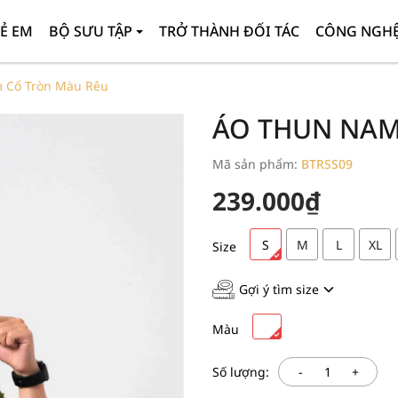
Ẻ EM
BỘ SƯU TẬP
TRỞ THÀNH ĐỐI TÁC
CÔNG NGHỆ
 Cổ Tròn Màu Rêu
ÁO THUN NAM
Mã sản phẩm:
BTRSS09
239.000₫
S
M
L
XL
Size
Gợi ý tìm size
Màu
-
+
Số lượng: