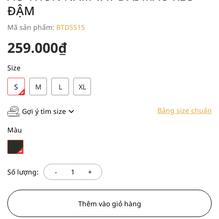
ĐẬM
Mã sản phẩm:
BTDSS15
259.000₫
Size
S
M
L
XL
Bảng size chuẩn
Gợi ý tìm size
Màu
-
+
Số lượng:
Thêm vào giỏ hàng