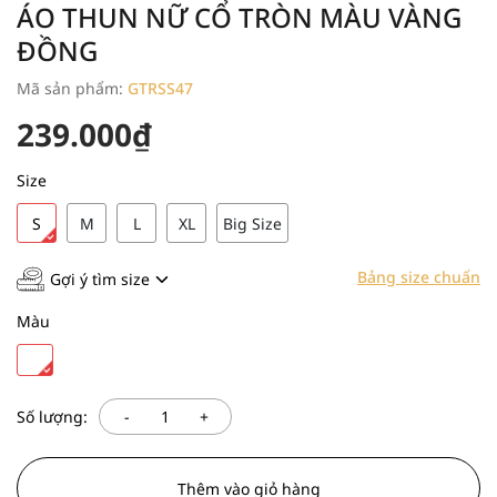
ÁO THUN NỮ CỔ TRÒN MÀU VÀNG
ĐỒNG
Mã sản phẩm:
GTRSS47
239.000₫
Size
S
M
L
XL
Big Size
Bảng size chuẩn
Gợi ý tìm size
Màu
-
+
Số lượng:
Thêm vào giỏ hàng