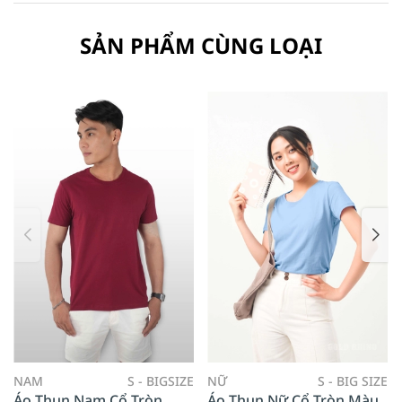
SẢN PHẨM CÙNG LOẠI
NAM
S - BIGSIZE
NỮ
S - BIG SIZE
Áo Thun Nam Cổ Tròn
Áo Thun Nữ Cổ Tròn Màu