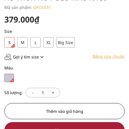
Mã sản phẩm:
GPOSS31
379.000₫
Size
S
M
L
XL
Big Size
Bảng size chuẩn
Gợi ý tìm size
Màu
-
+
Số lượng:
Thêm vào giỏ hàng